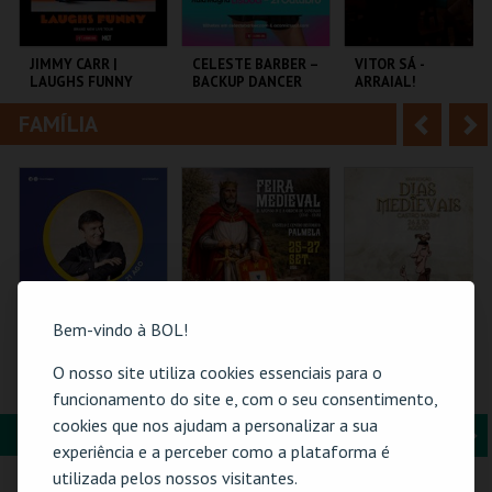
i
n
o
t
JIMMY CARR |
CELESTE BARBER –
VITOR SÁ -
LAUGHS FUNNY
BACKUP DANCER
ARRAIAL!
r
e
FAMÍLIA
A
S
COLISEU DE LISBOA
AULA MAGNA
CENTRO CULTURAL
PAREDES.
n
e
t
g
MAIS INFO
MAIS INFO
MAIS INFO
e
u
COMPRAR
COMPRAR
COMPRAR
r
i
i
n
Bem-vindo à BOL!
o
t
O nosso site utiliza cookies essenciais para o
21-AGOSTO |
PASSE 3 DIAS FEIRA
MERCADO
FATACIL"26
MEDIEVAL
MEDIEVAL | DIAS
funcionamento do site e, com o seu consentimento,
r
e
PALMELA
MEDIEVAIS EM
cookies que nos ajudam a personalizar a sua
C. M. PALMELA
CASTRO MARIM
FORMAÇÃO & EDUCAÇÃO
A
S
2026
PARQ. FEIRAS E
VILA DE CASTRO
experiência e a perceber como a plataforma é
EXPOSIÇÕES
MARIM
CARTÃO
n
e
utilizada pelos nossos visitantes.