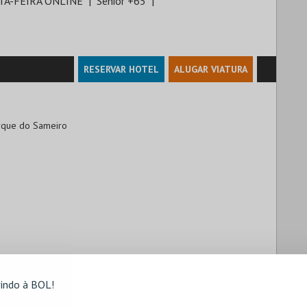
TA-FEIRA ONLINE
Sénior +65
RESERVAR HOTEL
ALUGAR VIATURA
arque do Sameiro

indo à BOL!