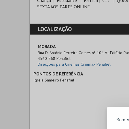
Criança
Estudante
Familia | < 12
QUAR
SEXTA AOS PARES ONLINE
LOCALIZAÇÃO
MORADA
Rua D. António Ferreira Gomes nº 104 A - Edifício P
4560-568 Penafiel
Direcções para Cinemas Cinemax Penafiel
PONTOS DE REFERÊNCIA
Igreja Sameiro Penafiel
Bem-v