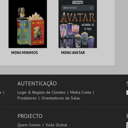
MAIS INFO
MAIS INFO
COMPRAR
COMPRAR
MENU MINIMOS
MENU AVATAR
CENÁRIO CASUAL
CENÁRIO CASUAL
AUTENTICAÇÃO
MAIS INFO
MAIS INFO
s
Login & Registo de Clientes
Minha Conta
Produtores
Orientadores de Salas
COMPRAR
COMPRAR
PROJECTO
Quem Somos
Visão Global