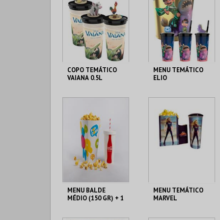
COPO TEMÁTICO
MENU TEMÁTICO
VAIANA 0.5L
ELIO
CENÁRIO CASUAL
CENÁRIO CASUAL
MAIS INFO
MAIS INFO
COMPRAR
COMPRAR
MENU BALDE
MENU TEMÁTICO
MÉDIO (150 GR) + 1
MARVEL
BEBIDA DE 750 ML
CENÁRIO CASUAL
CENÁRIO CASUAL