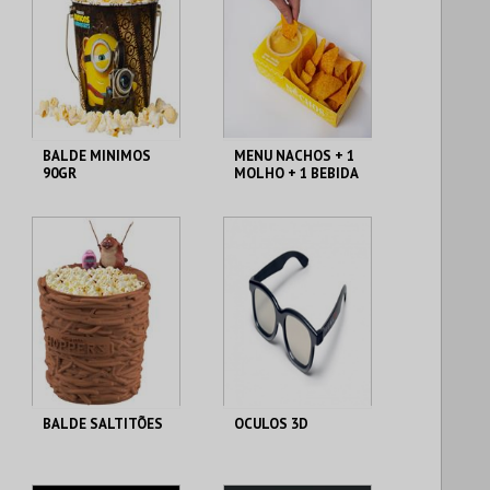
BALDE MINIMOS
MENU NACHOS + 1
90GR
MOLHO + 1 BEBIDA
DE 750 ML
CENÁRIO CASUAL
CENÁRIO CASUAL
MAIS INFO
MAIS INFO
COMPRAR
COMPRAR
BALDE SALTITÕES
OCULOS 3D
CENÁRIO CASUAL
CENÁRIO CASUAL