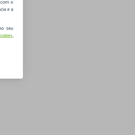
, com o
cia e a
no seu
Cookies
,