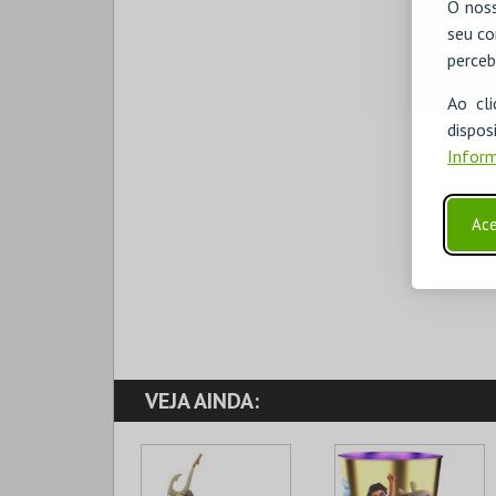
O noss
seu co
perceb
Ao cl
disp
Inform
Ace
VEJA AINDA: