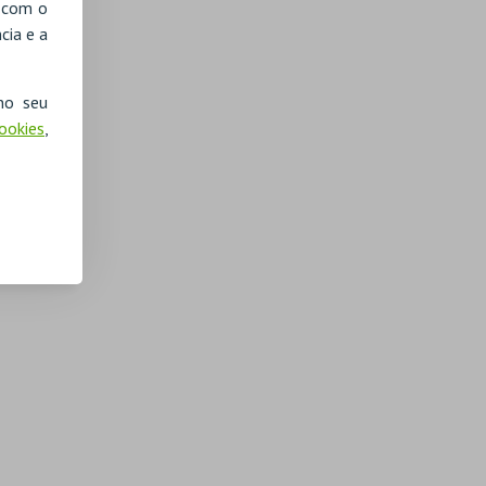
, com o
cia e a
no seu
Cookies
,