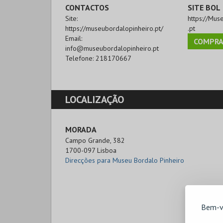
CONTACTOS
SITE BOL
Site:
https://Mus
https://museubordalopinheiro.pt/
.pt
Email:
COMPRA
info@museubordalopinheiro.pt
Telefone:
218170667
LOCALIZAÇÃO
MORADA
Campo Grande, 382

1700-097 Lisboa
Direcções para Museu Bordalo Pinheiro
Bem-v