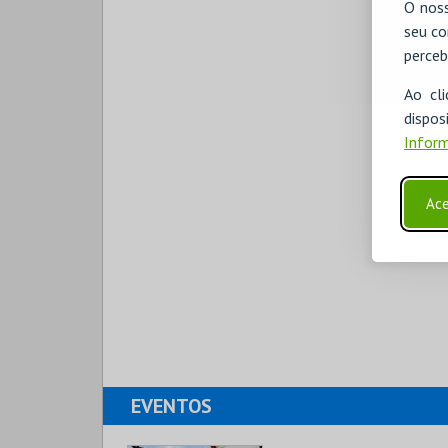
O noss
seu co
perceb
Ao cl
disp
Inform
Ace
EVENTOS