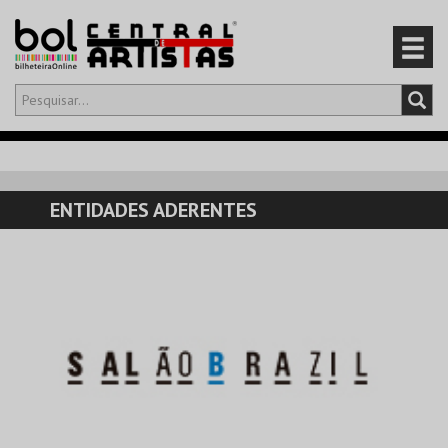
Olá,
iniciar sessão
PT
0
CARRINHO
ENTIDADES ADERENTES
EVENTOS
CARTÕES
PRODUTOS