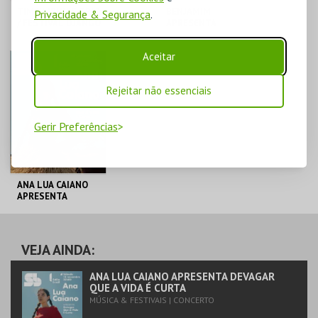
TIM KLIPHUIS TRIO
BENJAMIM
Privacidade & Segurança
.
/ FESTIVAL DJANGO
APRESENTA
PORTUGAL
"CRÓNICAS DO
MONTE ZEUS"
Aceitar
SALÃO BRAZIL JACC
SALÃO BRAZIL JACC
Rejeitar não essenciais
MAIS INFO
MAIS INFO
Gerir Preferências
COMPRAR
COMPRAR
ANA LUA CAIANO
APRESENTA
DEVAGAR QUE A
VIDA É CURTA
SALÃO BRAZIL JACC
VEJA AINDA:
MAIS INFO
ANA LUA CAIANO APRESENTA DEVAGAR
QUE A VIDA É CURTA
MÚSICA & FESTIVAIS | CONCERTO
COMPRAR