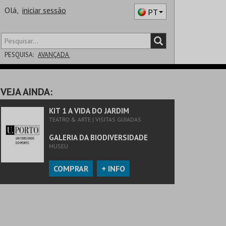
Olá,
iniciar sessão
PT
PESQUISA:
AVANÇADA
DISTRITO
VEJA AINDA:
SALA
KIT 1 A VIDA DO JARDIM
TEATRO & ARTE | VISITAS GUIADAS
GALERIA DA BIODIVERSIDADE
MUSEU
COMPRAR
+ INFO