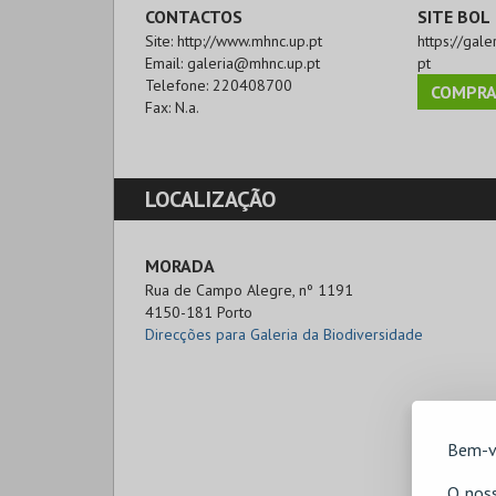
CONTACTOS
SITE BOL
Site:
http://www.mhnc.up.pt
https://gale
Email:
galeria@mhnc.up.pt
pt
Telefone:
220408700
COMPRA
Fax:
N.a.
LOCALIZAÇÃO
MORADA
Rua de Campo Alegre, nº 1191

4150-181 Porto
Direcções para Galeria da Biodiversidade
Bem-v
O noss