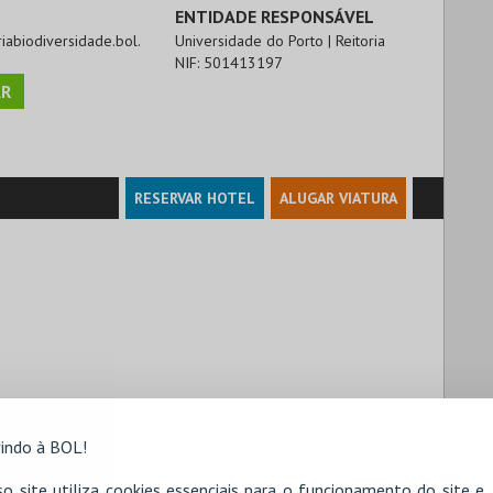
ENTIDADE RESPONSÁVEL
riabiodiversidade.bol.
Universidade do Porto | Reitoria
NIF:
501413197
R
RESERVAR HOTEL
ALUGAR VIATURA
indo à BOL!
o site utiliza cookies essenciais para o funcionamento do site e